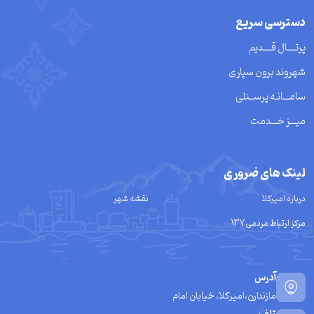
دسترسی سریع
پرتــــال قــــدیم
شهروند برون سپاری
سامـــانـه پرســنلی
میـــز خـــدمت
لینک های ضروری
درباره امیرکلا
نقشه شهر
مرکز ارتباط مردمی137
آدرس
مازندارن،امیرکلا، خیابان امام