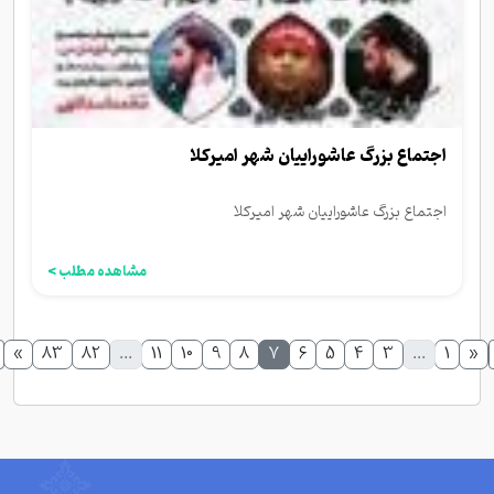
اجتماع بزرگ عاشوراییان شهر امیرکلا
اجتماع بزرگ عاشوراییان شهر امیرکلا
مشاهده مطلب >
»
83
82
...
11
10
9
8
7
6
5
4
3
...
1
«