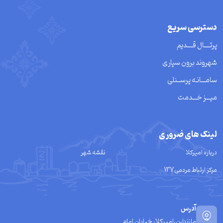
دسترسی سریع
پرتــــال قــــدیم
شهروند برون سپاری
سامـــانـه پرســنلی
میـــز خـــدمت
لینک های ضروری
درباره امیرکلا
نقشه شهر
مرکز ارتباط مردمی137
آدرس
مازندارن،امیرکلا، خیابان امام