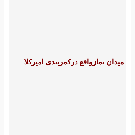
میدان نمازواقع درکمربندی امیرکلا