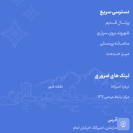
دسترسی سریع
پرتــــال قــــدیم
شهروند برون سپاری
سامـــانـه پرســنلی
میـــز خـــدمت
لینک های ضروری
درباره امیرکلا
نقشه شهر
مرکز ارتباط مردمی137
آدرس
مازندارن،امیرکلا، خیابان امام