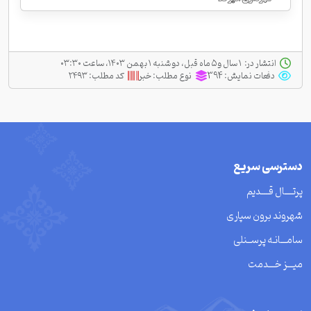
انتشار در:
‫ ‫۱ سال و ۵ ماه قبل، دو شنبه ۱ بهمن ۱۴۰۳، ساعت ۰۳:۳۰
دفعات نمایش:
394
نوع مطلب:
خبر
کد مطلب:
۲۴۹۳
دسترسی سریع
پرتــــال قــــدیم
شهروند برون سپاری
سامـــانـه پرســنلی
میـــز خـــدمت