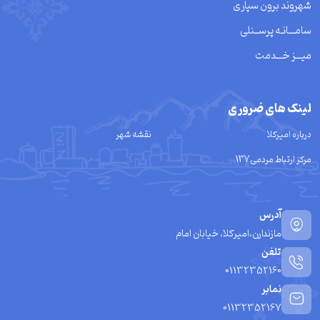
شهروند برون سپاری
سامـــانـه پرســنلی
میـــز خـــدمت
لینک های ضروری
درباره امیرکلا
نقشه شهر
مرکز ارتباط مردمی137
آدرس
مازندارن،امیرکلا، خیابان امام
تلفن
01132352160
نمابر
01132352167