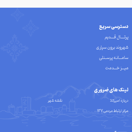
دسترسی سریع
پرتــــال قــــدیم
شهروند برون سپاری
سامـــانـه پرســنلی
میـــز خـــدمت
لینک های ضروری
درباره امیرکلا
نقشه شهر
مرکز ارتباط مردمی137